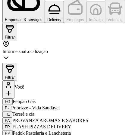
Empresas & serviços
Delivery
Empregos
Imóveis
Veículos
Filtrar
Informe sua
Localização
Filtrar
Você
Felipão Gás
FG
Priorizze - Vida Saudável
P-
Tereré e cia
TE
PROVANZA AROMAS E SABORES
PA
FLASH PIZZAS DELIVERY
FP
Padok Pastelaria e Lancheteria
PP