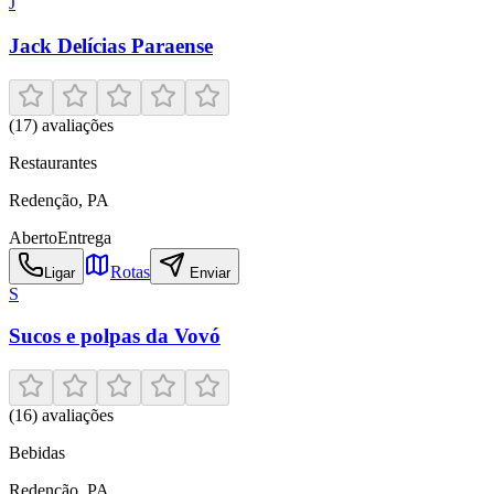
J
Jack Delícias Paraense
(
17
) avaliações
Restaurantes
Redenção
,
PA
Aberto
Entrega
Rotas
Ligar
Enviar
S
Sucos e polpas da Vovó
(
16
) avaliações
Bebidas
Redenção
,
PA