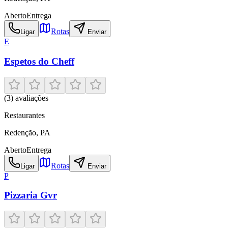
Aberto
Entrega
Rotas
Ligar
Enviar
E
Espetos do Cheff
(
3
) avaliações
Restaurantes
Redenção
,
PA
Aberto
Entrega
Rotas
Ligar
Enviar
P
Pizzaria Gvr