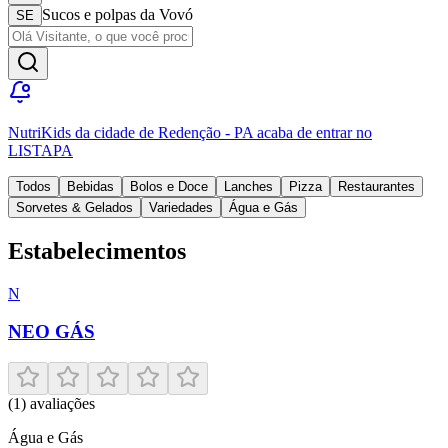
Sucos e polpas da Vovó
SE
NutriKids
da cidade de
Redenção
-
PA
acaba de entrar no
LISTAPA
Todos
Bebidas
Bolos e Doce
Lanches
Pizza
Restaurantes
Sorvetes & Gelados
Variedades
Água e Gás
Estabelecimentos
N
NEO GÁS
(
1
) avaliações
Água e Gás