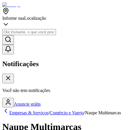
Informe sua
Localização
Notificações
Você não tem notificações
Anuncie grátis
Empresas & Serviços
/
Comércio e Varejo
/
Naupe Multimarcas
Naupe Multimarcas