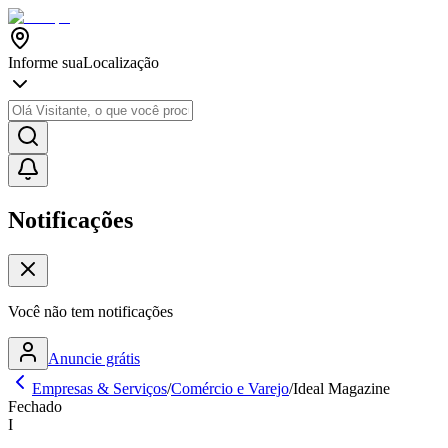
Informe sua
Localização
Notificações
Você não tem notificações
Anuncie grátis
Empresas & Serviços
/
Comércio e Varejo
/
Ideal Magazine
Fechado
I