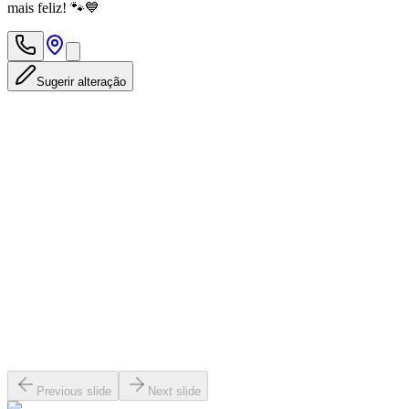
mais feliz! 🐾💙
Sugerir alteração
Previous slide
Next slide