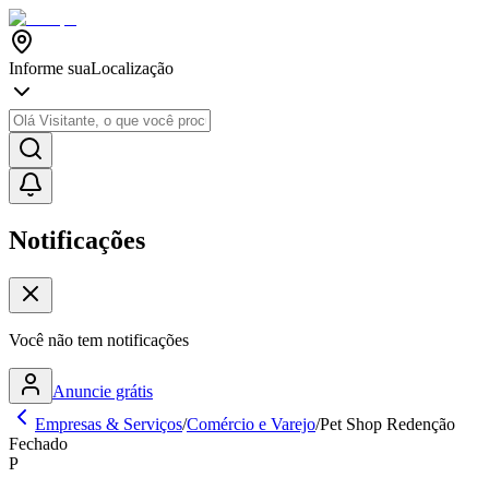
Informe sua
Localização
Notificações
Você não tem notificações
Anuncie grátis
Empresas & Serviços
/
Comércio e Varejo
/
Pet Shop Redenção
Fechado
P